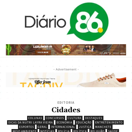
- Advertisement -
EDITORIA
Cidades
COLUNAS
CONCURSOS
CULTURA
DESTAQUES
DICAS DA NUTRI LAYRA VIEIRA
ECONOMIA
EDUCAÇÃO
ENTRETENIMENTO
ESPORTES
GERAL
INTERNACIONAL
JUSTIÇA
MANCHETE
MEIO AMBIENTE
NOTÍCIAS
POLÍCIA
POLÍTICA
RELIGIÃO
SAÚDE