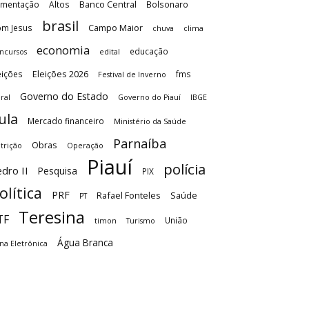
Banco Central
imentação
Altos
Bolsonaro
brasil
Campo Maior
m Jesus
chuva
clima
economia
educação
ncursos
edital
Eleições 2026
eições
fms
Festival de Inverno
Governo do Estado
ral
Governo do Piauí
IBGE
ula
Mercado financeiro
Ministério da Saúde
Parnaíba
Obras
trição
Operação
Piauí
polícia
dro II
Pesquisa
PIX
olítica
PRF
Rafael Fonteles
Saúde
PT
Teresina
TF
União
timon
Turismo
Água Branca
na Eletrônica