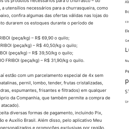
os os produtos necessários para o churrasco – do
Al
a utensílios necessários para a churrasqueira, como
Bo
ixo, confira algumas das ofertas válidas nas lojas do
co
nto durarem os estoques durante o período de
El
OI (peça/kg) – R$ 69,90 o quilo;
Ge
OI (peça/kg) – R$ 40,50/kg o quilo;
L
 (peça/kg) – R$ 39,50/kg o quilo;
FRIBOI (peça/kg) – R$ 31,90/kg o quilo.
Nu
Pe
Assaí estão com um parcelamento especial de 4x sem
p
talinas, pernil, lombo, tender, frutas cristalizadas,
dras, espumantes, frisantes e filtrados) em qualquer
S
próprio da Companhia, que também permite a compra de
Ur
 atacado).
eita diversas formas de pagamento, incluindo Pix,
o e Auxílio Brasil. Além disso, pelo aplicativo Meu
 personalizados e promoções exclusivas por região.