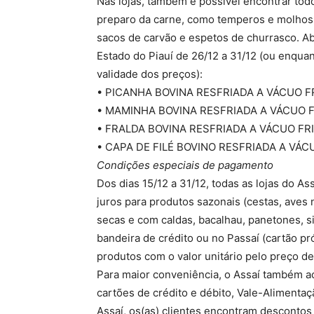
Nas lojas, também é possível encontrar tod
preparo da carne, como temperos e molhos, 
sacos de carvão e espetos de churrasco. Aba
Estado do Piauí de 26/12 a 31/12 (ou enqua
validade dos preços):
• PICANHA BOVINA RESFRIADA A VÁCUO FRIB
• MAMINHA BOVINA RESFRIADA A VÁCUO FRIB
• FRALDA BOVINA RESFRIADA A VÁCUO FRIBOI
• CAPA DE FILÉ BOVINO RESFRIADA A VÁCUO 
Condições especiais de pagamento
Dos dias 15/12 a 31/12, todas as lojas do 
juros para produtos sazonais (cestas, aves na
secas e com caldas, bacalhau, panetones, si
bandeira de crédito ou no Passaí (cartão 
produtos com o valor unitário pelo preço de
Para maior conveniência, o Assaí também ac
cartões de crédito e débito, Vale-Alimentaçã
Assaí, os(as) clientes encontram descontos