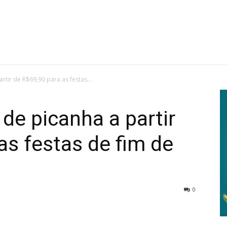
rtir de R$69,90 para as festas...
de picanha a partir
as festas de fim de
0