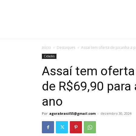
Início
Destaques
Assaí tem oferta de picanha a pa
Cidades
Assaí tem oferta 
de R$69,90 para 
ano
Por
agorabrasil55@gmail.com
-
dezembro 30, 2024