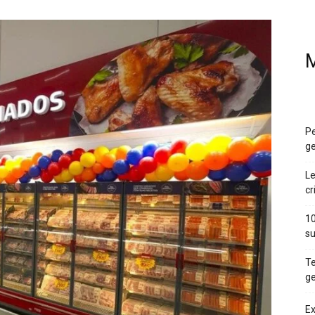
M
Pe
ge
Le
cr
10
su
Te
ge
Ex