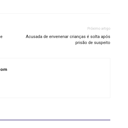
Próximo artigo
ge
Acusada de envenenar crianças é solta após
prisão de suspeito
com