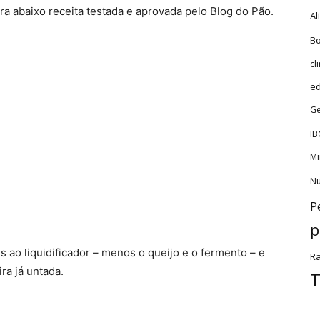
ira abaixo receita testada e aprovada pelo Blog do Pão.
Al
Bo
cl
e
Ge
IB
Mi
Nu
P
p
 ao liquidificador – menos o queijo e o fermento – e
Ra
ra já untada.
T