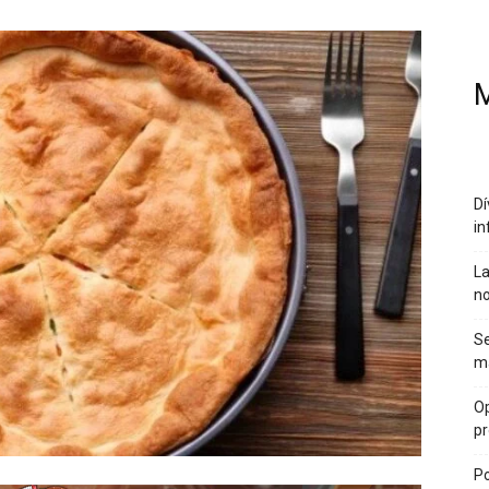
M
Dí
in
La
no
Se
ma
Op
pr
Po