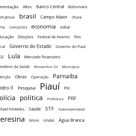
Banco Central
imentação
Altos
Bolsonaro
brasil
Campo Maior
m Jesus
chuva
economia
ima
concursos
edital
ducação
Eleições
fms
Festival de Inverno
Governo do Estado
ral
Governo do Piauí
Lula
Mercado financeiro
GE
nistério da Saúde
Monsenhor Gil
Municípios
Parnaíba
Obras
trição
Operação
Piauí
edro II
Pesquisa
PIX
olícia
política
PRF
Prefeitura
STF
Saúde
fael Fonteles
Sustentabilidade
eresina
Água Branca
União
timon