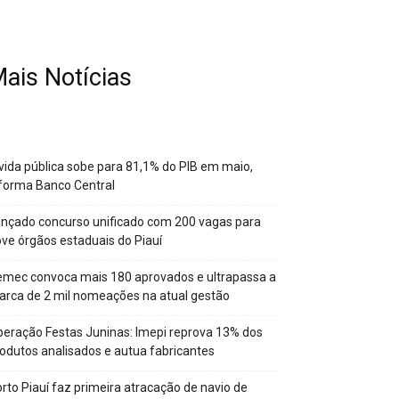
ais Notícias
vida pública sobe para 81,1% do PIB em maio,
forma Banco Central
nçado concurso unificado com 200 vagas para
ve órgãos estaduais do Piauí
mec convoca mais 180 aprovados e ultrapassa a
rca de 2 mil nomeações na atual gestão
eração Festas Juninas: Imepi reprova 13% dos
odutos analisados e autua fabricantes
rto Piauí faz primeira atracação de navio de