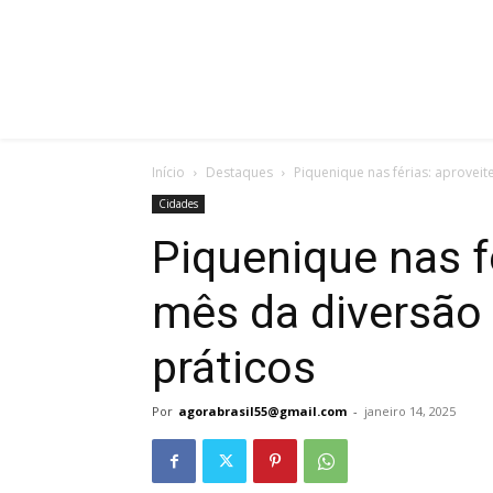
Início
Destaques
Piquenique nas férias: aprovei
Cidades
Piquenique nas f
mês da diversão
práticos
Por
agorabrasil55@gmail.com
-
janeiro 14, 2025