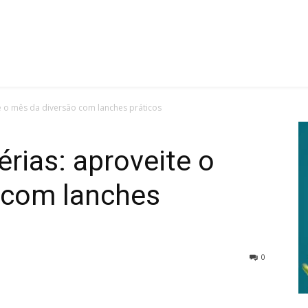
te o mês da diversão com lanches práticos
érias: aproveite o
 com lanches
0