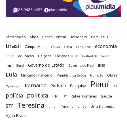
Banco Central
Alimentação
Altos
Bolsonaro
Bom Jesus
brasil
economia
Campo Maior
chuva
clima
concursos
Eleições 2026
educação
Eleições
edital
Festival de Inverno
Governo do Estado
fms
Geral
Governo do Piauí
IBGE
Lula
Obras
Mercado financeiro
Ministério da Saúde
Nutrição
Piauí
Parnaíba
Pedro II
Pesquisa
PIX
Operação
política
polícia
PRF
Rafael Fonteles
Saúde
PT
Teresina
STF
União
timon
Turismo
Urna Eletrônica
Água Branca