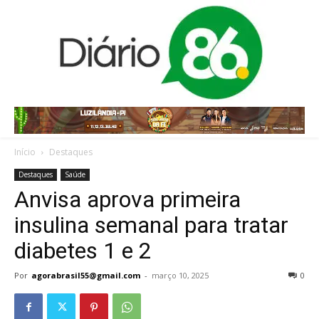
Início
Destaques
Destaques
Saúde
Anvisa aprova primeira
insulina semanal para tratar
diabetes 1 e 2
Por
agorabrasil55@gmail.com
-
março 10, 2025
0