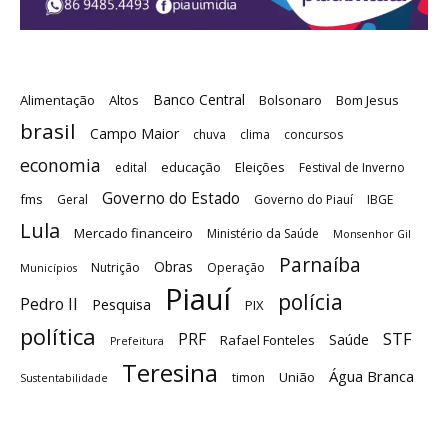
Banco Central
Alimentação
Altos
Bolsonaro
Bom Jesus
brasil
Campo Maior
chuva
clima
concursos
economia
educação
Eleições
edital
Festival de Inverno
Governo do Estado
fms
Geral
Governo do Piauí
IBGE
Lula
Mercado financeiro
Ministério da Saúde
Monsenhor Gil
Parnaíba
Obras
Nutrição
Operação
Municípios
Piauí
polícia
Pedro II
Pesquisa
PIX
política
STF
PRF
Saúde
Rafael Fonteles
Prefeitura
Teresina
Água Branca
União
timon
Sustentabilidade