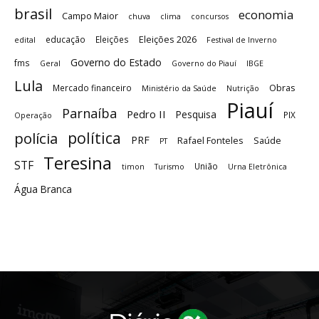
brasil
economia
Campo Maior
chuva
clima
concursos
Eleições 2026
educação
Eleições
edital
Festival de Inverno
Governo do Estado
fms
Geral
Governo do Piauí
IBGE
Lula
Obras
Mercado financeiro
Ministério da Saúde
Nutrição
Piauí
Parnaíba
Pedro II
Pesquisa
PIX
Operação
política
polícia
PRF
Rafael Fonteles
Saúde
PT
Teresina
STF
União
timon
Turismo
Urna Eletrônica
Água Branca