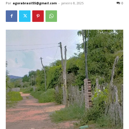
Por
agorabrasil55@gmail.com
-
janeiro 8, 2025
0