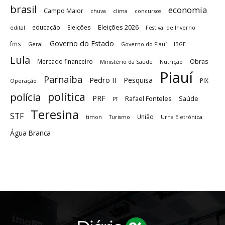
brasil
economia
Campo Maior
chuva
clima
concursos
Eleições 2026
educação
Eleições
edital
Festival de Inverno
Governo do Estado
fms
Geral
Governo do Piauí
IBGE
Lula
Obras
Mercado financeiro
Ministério da Saúde
Nutrição
Piauí
Parnaíba
Pedro II
Pesquisa
PIX
Operação
política
polícia
PRF
Rafael Fonteles
Saúde
PT
Teresina
STF
União
timon
Turismo
Urna Eletrônica
Água Branca