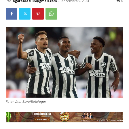
Por
agorabrasil55@gmail.com
-
dezembro 9, 2024
0
Foto: Vitor Silva/Botafogo/