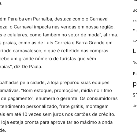
s.
Bo
azém Paraíba em Parnaíba, destaca como o Carnaval
co
eza, o Carnaval impacta nas vendas em nossa região.
El
s e celulares, como também no setor de moda”, afirma.
Ge
s praias, como as de Luís Correia e Barra Grande em
L
período carnavalesco, o que é refletido nas compras.
recebe um grande número de turistas que vêm
Nu
aias”, diz De Paula.
Pe
p
lhadas pela cidade, a loja preparou suas equipes
mativas. “Bom estoque, promoções, mídia no ritmo
S
s de pagamento”, enumera o gerente. Os consumidores
tendimento personalizado, frete grátis, montagem
Ur
ais em até 10 vezes sem juros nos cartões de crédito.
loja esteja pronta para aproveitar ao máximo a onda
de.