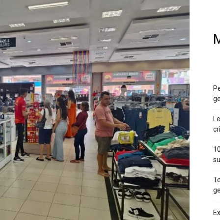
M
Pe
ge
Le
cr
10
su
Te
ge
Ex