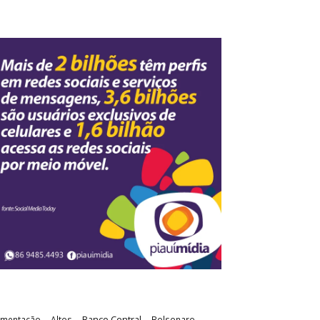
Banco Central
imentação
Altos
Bolsonaro