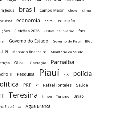
brasil
Campo Maior
m Jesus
chuva
clima
economia
educação
ncursos
edital
Eleições 2026
eições
fms
Festival de Inverno
Governo do Estado
ral
Governo do Piauí
IBGE
ula
Mercado financeiro
Ministério da Saúde
Parnaíba
Obras
trição
Operação
Piauí
polícia
dro II
Pesquisa
PIX
olítica
PRF
Rafael Fonteles
Saúde
PT
Teresina
TF
União
timon
Turismo
Água Branca
na Eletrônica