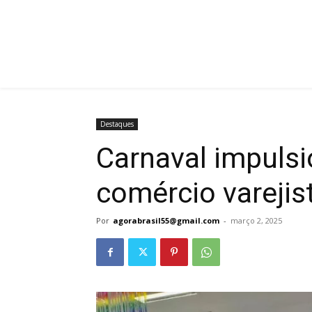
Destaques
Carnaval impuls
comércio varejis
Por
agorabrasil55@gmail.com
-
março 2, 2025