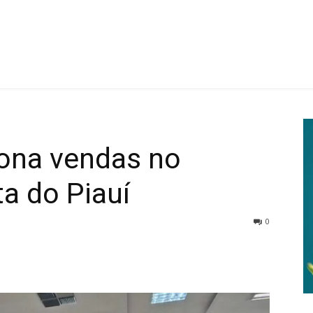
iona vendas no
ta do Piauí
0