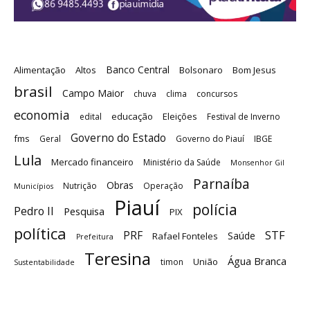
Banco Central
Alimentação
Altos
Bolsonaro
Bom Jesus
brasil
Campo Maior
chuva
clima
concursos
economia
educação
Eleições
edital
Festival de Inverno
Governo do Estado
fms
Geral
Governo do Piauí
IBGE
Lula
Mercado financeiro
Ministério da Saúde
Monsenhor Gil
Parnaíba
Obras
Nutrição
Operação
Municípios
Piauí
polícia
Pedro II
Pesquisa
PIX
política
STF
PRF
Saúde
Rafael Fonteles
Prefeitura
Teresina
Água Branca
União
timon
Sustentabilidade