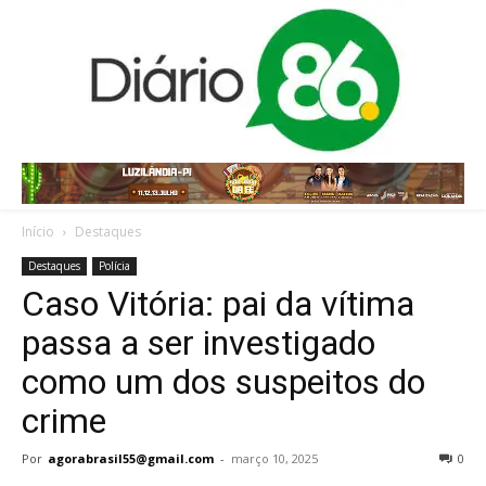
Início
Destaques
Destaques
Polícia
Caso Vitória: pai da vítima
passa a ser investigado
como um dos suspeitos do
crime
Por
agorabrasil55@gmail.com
-
março 10, 2025
0