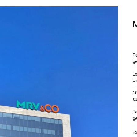
M
Pe
ge
Le
cr
10
su
Te
ge
Ex