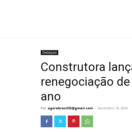
Destaques
Construtora lan
renegociação de 
ano
Por
agorabrasil55@gmail.com
-
dezembro 16, 2024