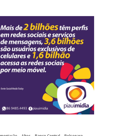
Banco Central
imentação
Altos
Bolsonaro