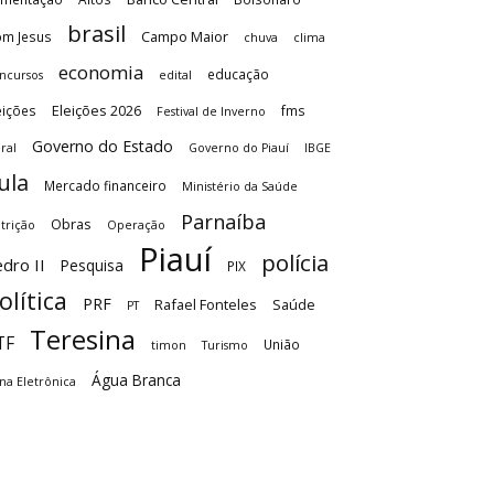
brasil
Campo Maior
m Jesus
chuva
clima
economia
educação
ncursos
edital
Eleições 2026
eições
fms
Festival de Inverno
Governo do Estado
ral
Governo do Piauí
IBGE
ula
Mercado financeiro
Ministério da Saúde
Parnaíba
Obras
trição
Operação
Piauí
polícia
dro II
Pesquisa
PIX
olítica
PRF
Rafael Fonteles
Saúde
PT
Teresina
TF
União
timon
Turismo
Água Branca
na Eletrônica