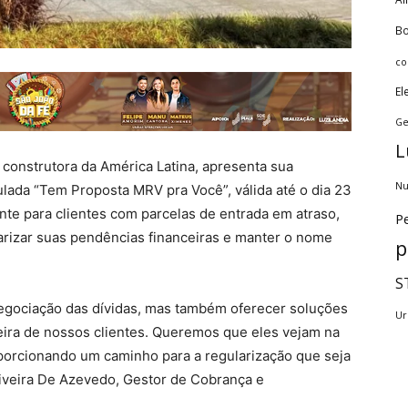
Bo
co
El
Ge
L
onstrutora da América Latina, apresenta sua
Nu
ulada “Tem Proposta MRV pra Você”, válida até o dia 23
te para clientes com parcelas de entrada em atraso,
Pe
arizar suas pendências financeiras e manter o nome
p
S
enegociação das dívidas, mas também oferecer soluções
Ur
eira de nossos clientes. Queremos que eles vejam na
orcionando um caminho para a regularização que seja
Oliveira De Azevedo, Gestor de Cobrança e