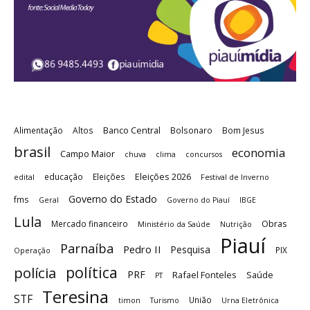
Banco Central
Alimentação
Altos
Bolsonaro
Bom Jesus
brasil
economia
Campo Maior
chuva
clima
concursos
Eleições 2026
educação
Eleições
edital
Festival de Inverno
Governo do Estado
fms
Geral
Governo do Piauí
IBGE
Lula
Obras
Mercado financeiro
Ministério da Saúde
Nutrição
Piauí
Parnaíba
Pedro II
Pesquisa
PIX
Operação
política
polícia
PRF
Rafael Fonteles
Saúde
PT
Teresina
STF
União
timon
Turismo
Urna Eletrônica