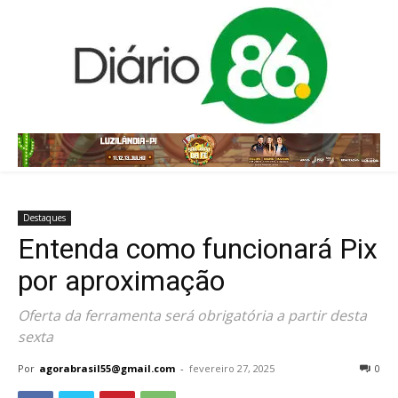
Destaques
Entenda como funcionará Pix
por aproximação
Oferta da ferramenta será obrigatória a partir desta
sexta
Por
agorabrasil55@gmail.com
-
fevereiro 27, 2025
0