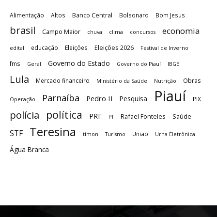
Banco Central
Alimentação
Altos
Bolsonaro
Bom Jesus
brasil
economia
Campo Maior
chuva
clima
concursos
Eleições 2026
educação
Eleições
edital
Festival de Inverno
Governo do Estado
fms
Geral
Governo do Piauí
IBGE
Lula
Obras
Mercado financeiro
Ministério da Saúde
Nutrição
Piauí
Parnaíba
Pedro II
Pesquisa
PIX
Operação
política
polícia
PRF
Rafael Fonteles
Saúde
PT
Teresina
STF
União
timon
Turismo
Urna Eletrônica
Água Branca