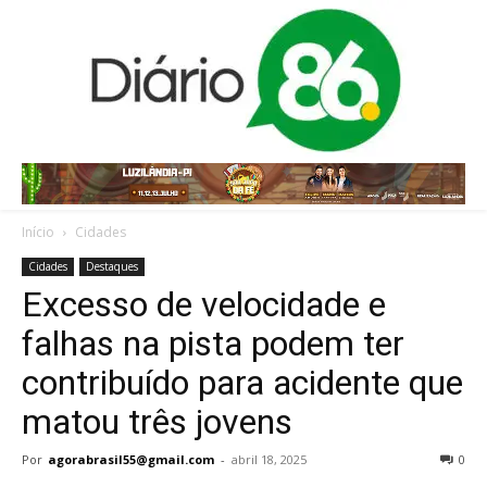
Início
Cidades
Cidades
Destaques
Excesso de velocidade e
falhas na pista podem ter
contribuído para acidente que
matou três jovens
Por
agorabrasil55@gmail.com
-
abril 18, 2025
0