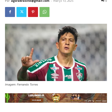
Por
agorabrasil55@gmail.com
-
março 13, 2025
0
Imagem: Fernando Torres