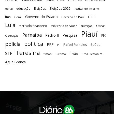
chuva
clima
concursos
Eleições 2026
educação
Eleições
edital
Festival de Inverno
Governo do Estado
fms
Geral
Governo do Piauí
IBGE
Lula
Obras
Mercado financeiro
Ministério da Saúde
Nutrição
Piauí
Parnaíba
Pedro II
Pesquisa
PIX
Operação
política
polícia
PRF
Rafael Fonteles
Saúde
PT
Teresina
STF
União
timon
Turismo
Urna Eletrônica
Água Branca