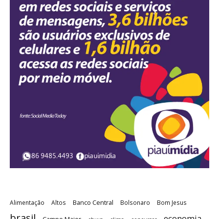
Banco Central
Alimentação
Altos
Bolsonaro
Bom Jesus
brasil
economia
Campo Maior