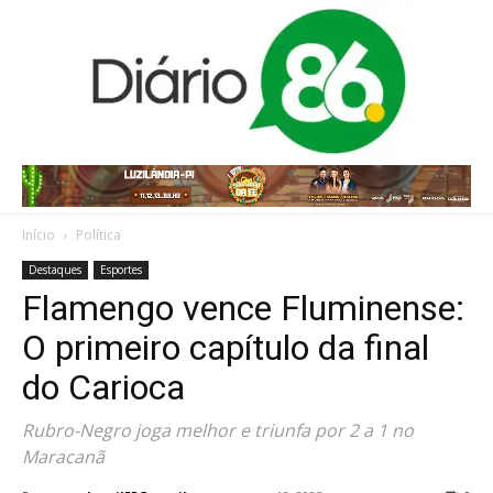
Início
Política
Destaques
Esportes
Flamengo vence Fluminense:
O primeiro capítulo da final
do Carioca
Rubro-Negro joga melhor e triunfa por 2 a 1 no
Maracanã