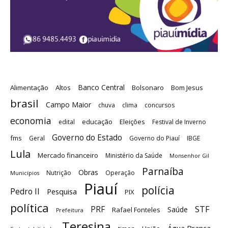
Banco Central
Alimentação
Altos
Bolsonaro
Bom Jesus
brasil
Campo Maior
chuva
clima
concursos
economia
educação
Eleições
edital
Festival de Inverno
Governo do Estado
fms
Geral
Governo do Piauí
IBGE
Lula
Mercado financeiro
Ministério da Saúde
Monsenhor Gil
Parnaíba
Obras
Nutrição
Operação
Municípios
Piauí
polícia
Pedro II
Pesquisa
PIX
política
STF
PRF
Saúde
Rafael Fonteles
Prefeitura
Teresina