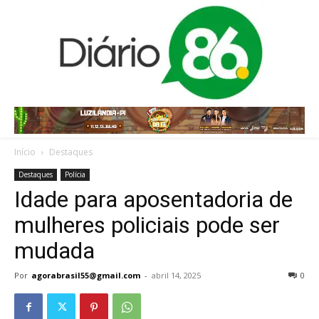
Início
Destaques
Destaques
Polícia
Idade para aposentadoria de
mulheres policiais pode ser
mudada
Por
agorabrasil55@gmail.com
-
abril 14, 2025
0