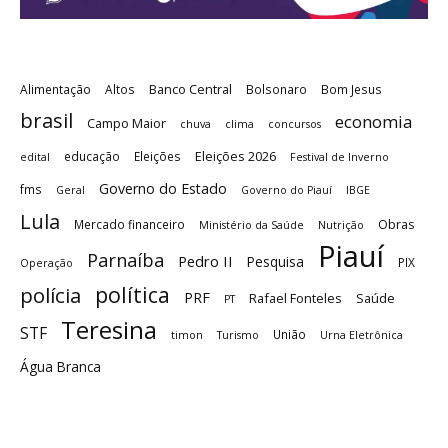
Banco Central
Alimentação
Altos
Bolsonaro
Bom Jesus
brasil
economia
Campo Maior
chuva
clima
concursos
Eleições 2026
educação
Eleições
edital
Festival de Inverno
Governo do Estado
fms
Geral
Governo do Piauí
IBGE
Lula
Obras
Mercado financeiro
Ministério da Saúde
Nutrição
Piauí
Parnaíba
Pedro II
Pesquisa
PIX
Operação
política
polícia
PRF
Rafael Fonteles
Saúde
PT
Teresina
STF
União
timon
Turismo
Urna Eletrônica
Água Branca