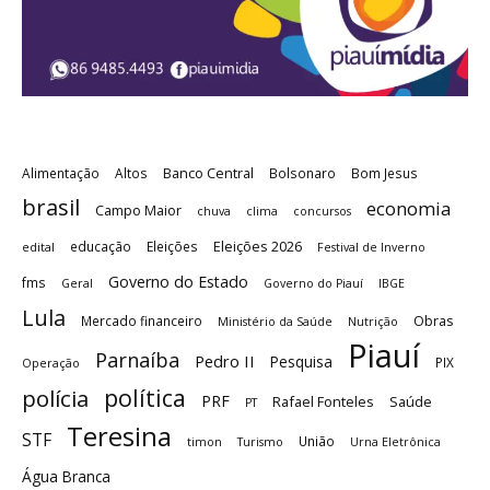
Banco Central
Alimentação
Altos
Bolsonaro
Bom Jesus
brasil
economia
Campo Maior
chuva
clima
concursos
Eleições 2026
educação
Eleições
edital
Festival de Inverno
Governo do Estado
fms
Geral
Governo do Piauí
IBGE
Lula
Obras
Mercado financeiro
Ministério da Saúde
Nutrição
Piauí
Parnaíba
Pedro II
Pesquisa
PIX
Operação
política
polícia
PRF
Rafael Fonteles
Saúde
PT
Teresina
STF
União
timon
Turismo
Urna Eletrônica
Água Branca