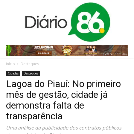
Início
Destaques
Cidades
Destaques
Lagoa do Piauí: No primeiro
mês de gestão, cidade já
demonstra falta de
transparência
Uma análise da publicidade dos contratos públicos