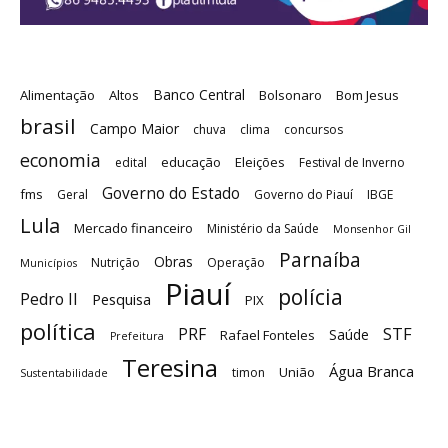
Banco Central
Alimentação
Altos
Bolsonaro
Bom Jesus
brasil
Campo Maior
chuva
clima
concursos
economia
educação
Eleições
edital
Festival de Inverno
Governo do Estado
fms
Geral
Governo do Piauí
IBGE
Lula
Mercado financeiro
Ministério da Saúde
Monsenhor Gil
Parnaíba
Obras
Nutrição
Operação
Municípios
Piauí
polícia
Pedro II
Pesquisa
PIX
política
STF
PRF
Saúde
Rafael Fonteles
Prefeitura
Teresina
Água Branca
União
timon
Sustentabilidade