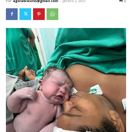
Por
agorabrasil55@gmail.com
-
janeiro 2, 2025
0