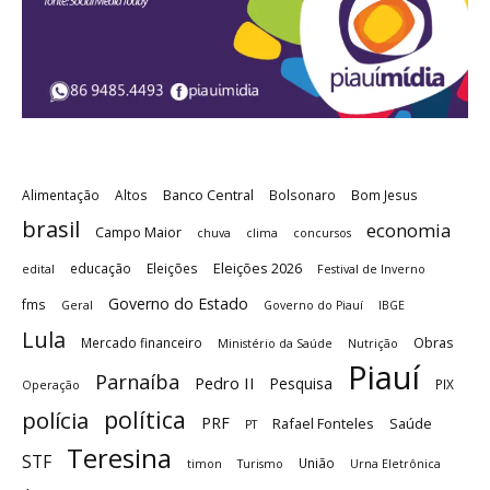
Banco Central
Alimentação
Altos
Bolsonaro
Bom Jesus
brasil
economia
Campo Maior
chuva
clima
concursos
Eleições 2026
educação
Eleições
edital
Festival de Inverno
Governo do Estado
fms
Geral
Governo do Piauí
IBGE
Lula
Obras
Mercado financeiro
Ministério da Saúde
Nutrição
Piauí
Parnaíba
Pedro II
Pesquisa
PIX
Operação
política
polícia
PRF
Rafael Fonteles
Saúde
PT
Teresina
STF
União
timon
Turismo
Urna Eletrônica