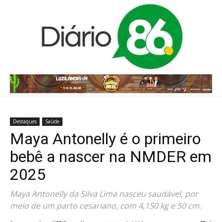
Destaques
Saúde
Maya Antonelly é o primeiro
bebê a nascer na NMDER em
2025
Maya Antonelly da Silva Lima nasceu saudável, por
meio de um parto cesariano, com 4,150 kg e 50 cm.