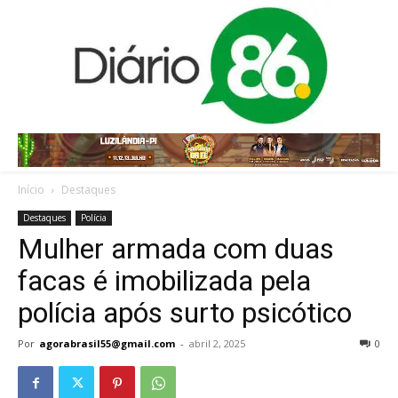
Início
Destaques
Destaques
Polícia
Mulher armada com duas
facas é imobilizada pela
polícia após surto psicótico
Por
agorabrasil55@gmail.com
-
abril 2, 2025
0