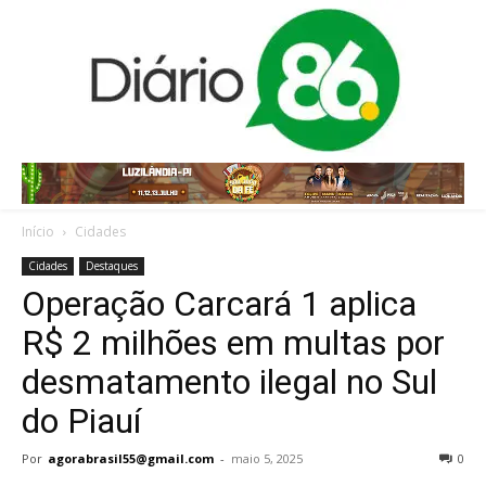
Início
Cidades
Cidades
Destaques
Operação Carcará 1 aplica
R$ 2 milhões em multas por
desmatamento ilegal no Sul
do Piauí
Por
agorabrasil55@gmail.com
-
maio 5, 2025
0