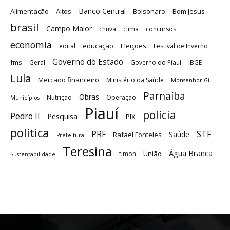
Banco Central
Alimentação
Altos
Bolsonaro
Bom Jesus
brasil
Campo Maior
chuva
clima
concursos
economia
educação
Eleições
edital
Festival de Inverno
Governo do Estado
fms
Geral
Governo do Piauí
IBGE
Lula
Mercado financeiro
Ministério da Saúde
Monsenhor Gil
Parnaíba
Obras
Nutrição
Operação
Municípios
Piauí
polícia
Pedro II
Pesquisa
PIX
política
STF
PRF
Saúde
Rafael Fonteles
Prefeitura
Teresina
Água Branca
União
timon
Sustentabilidade