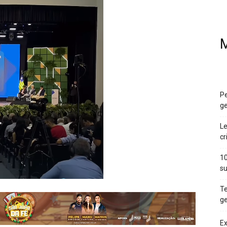
M
Pe
ge
Le
cr
10
su
Te
ge
Ex