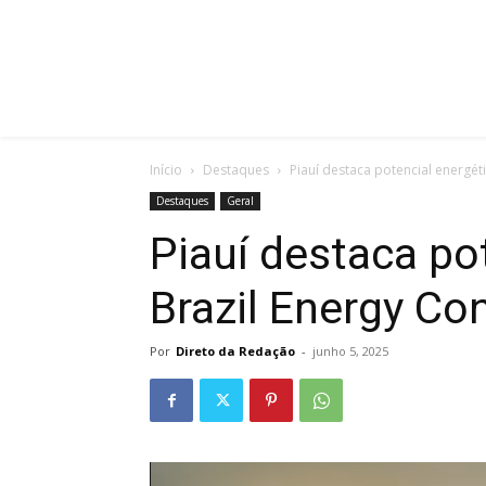
Início
Destaques
Piauí destaca potencial energét
Destaques
Geral
Piauí destaca po
Brazil Energy Co
Por
Direto da Redação
-
junho 5, 2025