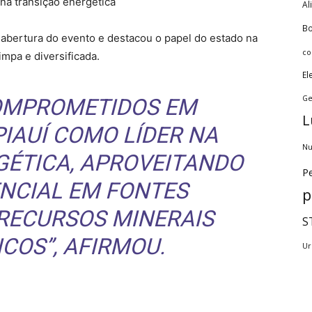
na transição energética
Al
Bo
 abertura do evento e destacou o papel do estado na
co
mpa e diversificada.
El
Ge
OMPROMETIDOS EM
L
PIAUÍ COMO LÍDER NA
Nu
GÉTICA, APROVEITANDO
Pe
NCIAL EM FONTES
p
 RECURSOS MINERAIS
S
COS”, AFIRMOU.
Ur