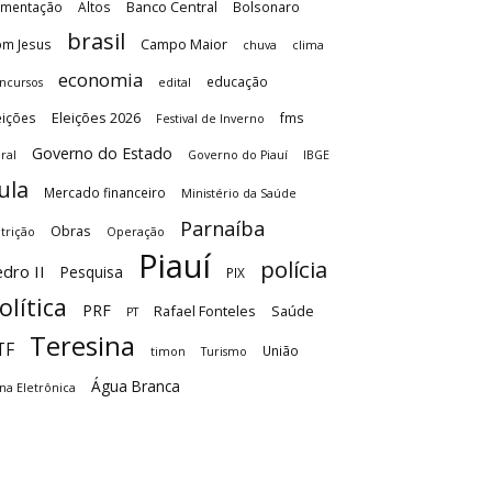
Banco Central
imentação
Altos
Bolsonaro
brasil
Campo Maior
m Jesus
chuva
clima
economia
educação
ncursos
edital
Eleições 2026
eições
fms
Festival de Inverno
Governo do Estado
ral
Governo do Piauí
IBGE
ula
Mercado financeiro
Ministério da Saúde
Parnaíba
Obras
trição
Operação
Piauí
polícia
dro II
Pesquisa
PIX
olítica
PRF
Rafael Fonteles
Saúde
PT
Teresina
TF
União
timon
Turismo
Água Branca
na Eletrônica