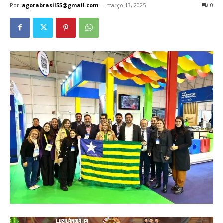
Por
agorabrasil55@gmail.com
-
março 13, 2025
0