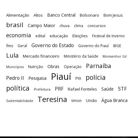
Banco Central
Alimentação
Altos
Bolsonaro
Bom Jesus
brasil
Campo Maior
chuva
clima
concursos
economia
educação
Eleições
edital
Festival de Inverno
Governo do Estado
fms
Geral
Governo do Piauí
IBGE
Lula
Mercado financeiro
Ministério da Saúde
Monsenhor Gil
Parnaíba
Obras
Nutrição
Operação
Municípios
Piauí
polícia
Pedro II
Pesquisa
PIX
política
STF
PRF
Saúde
Rafael Fonteles
Prefeitura
Teresina
Água Branca
União
timon
Sustentabilidade