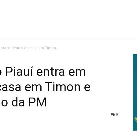
em surto dentro de casa em Timon...
do Piauí entra em
 casa em Timon e
ão da PM
0