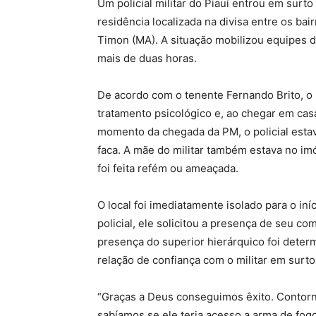
Um policial militar do Piauí entrou em surt
residência localizada na divisa entre os ba
Timon (MA). A situação mobilizou equipes do
mais de duas horas.
De acordo com o tenente Fernando Brito, o m
tratamento psicológico e, ao chegar em cas
momento da chegada da PM, o policial esta
faca. A mãe do militar também estava no i
foi feita refém ou ameaçada.
O local foi imediatamente isolado para o in
policial, ele solicitou a presença de seu c
presença do superior hierárquico foi deter
relação de confiança com o militar em surto
“Graças a Deus conseguimos êxito. Contorn
sabíamos se ele teria acesso a arma de fogo