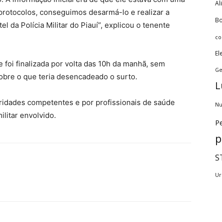
Al
protocolos, conseguimos desarmá-lo e realizar a
Bo
 da Polícia Militar do Piauí”, explicou o tenente
co
El
e foi finalizada por volta das 10h da manhã, sem
Ge
sobre o que teria desencadeado o surto.
L
idades competentes e por profissionais de saúde
Nu
ilitar envolvido.
Pe
p
S
Ur