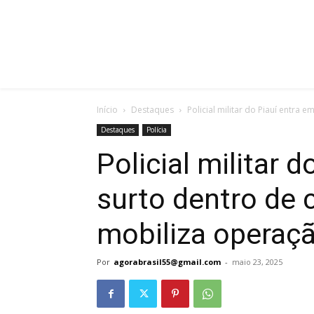
Início
Destaques
Policial militar do Piauí entra 
Destaques
Polícia
Policial militar 
surto dentro de
mobiliza operaç
Por
agorabrasil55@gmail.com
-
maio 23, 2025