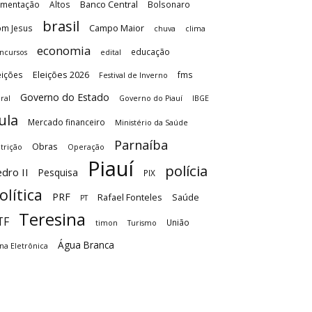
Banco Central
imentação
Altos
Bolsonaro
brasil
Campo Maior
m Jesus
chuva
clima
economia
educação
ncursos
edital
Eleições 2026
eições
fms
Festival de Inverno
Governo do Estado
ral
Governo do Piauí
IBGE
ula
Mercado financeiro
Ministério da Saúde
Parnaíba
Obras
trição
Operação
Piauí
polícia
dro II
Pesquisa
PIX
olítica
PRF
Rafael Fonteles
Saúde
PT
Teresina
TF
União
timon
Turismo
Água Branca
na Eletrônica