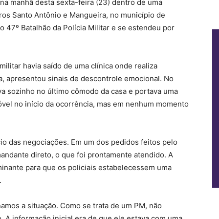
o na manhã desta sexta-feira (23) dentro de uma
irros Santo Antônio e Mangueira, no município de
 47º Batalhão da Polícia Militar e se estendeu por
ilitar havia saído de uma clínica onde realiza
a, apresentou sinais de descontrole emocional. No
va sozinho no último cômodo da casa e portava uma
móvel no início da ocorrência, mas em nenhum momento
ício das negociações. Em um dos pedidos feitos pelo
omandante direto, o que foi prontamente atendido. A
minante para que os policiais estabelecessem uma
.
amos a situação. Como se trata de um PM, não
. A informação inicial era de que ele estava com uma