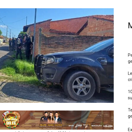
M
Pe
ge
Le
cr
10
su
Te
ge
Ex