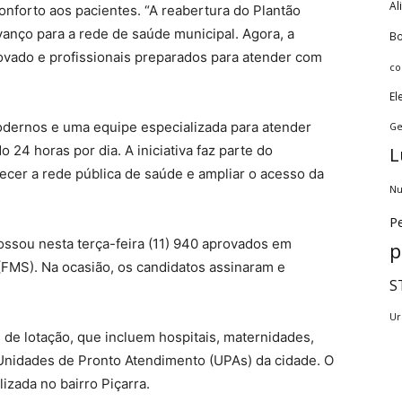
Al
conforto aos pacientes. “A reabertura do Plantão
anço para a rede de saúde municipal. Agora, a
Bo
vado e profissionais preparados para atender com
co
El
ernos e uma equipe especializada para atender
Ge
 24 horas por dia. A iniciativa faz parte do
L
cer a rede pública de saúde e ampliar o acesso da
Nu
Pe
ossou nesta terça-feira (11) 940 aprovados em
p
FMS). Na ocasião, os candidatos assinaram e
S
Ur
 de lotação, que incluem hospitais, maternidades,
Unidades de Pronto Atendimento (UPAs) da cidade. O
alizada no bairro Piçarra.