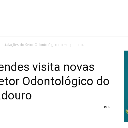
s instalações do Setor Odontológico do Hospital do...
Mendes visita novas
etor Odontológico do
adouro
0