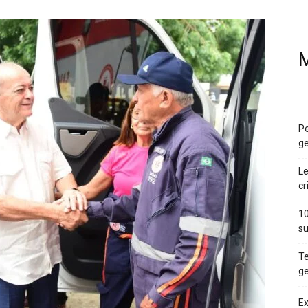
M
Pe
ge
Le
cr
10
su
Te
ge
Ex