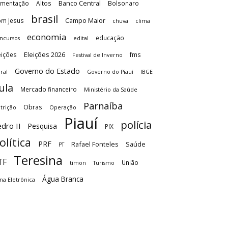
Banco Central
imentação
Altos
Bolsonaro
brasil
Campo Maior
m Jesus
chuva
clima
economia
educação
ncursos
edital
Eleições 2026
eições
fms
Festival de Inverno
Governo do Estado
ral
Governo do Piauí
IBGE
ula
Mercado financeiro
Ministério da Saúde
Parnaíba
Obras
trição
Operação
Piauí
polícia
dro II
Pesquisa
PIX
olítica
PRF
Rafael Fonteles
Saúde
PT
Teresina
TF
União
timon
Turismo
Água Branca
na Eletrônica