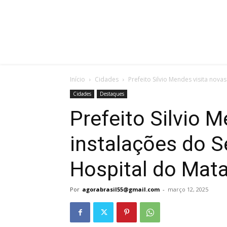
Início
Cidades
Prefeito Silvio Mendes visita nova
Cidades
Destaques
Prefeito Silvio 
instalações do S
Hospital do Mat
Por
agorabrasil55@gmail.com
-
março 12, 2025