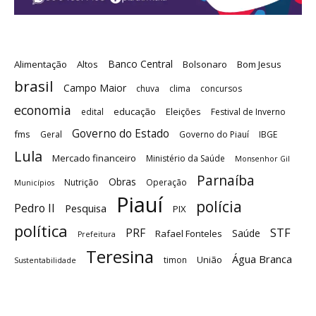
Banco Central
Alimentação
Altos
Bolsonaro
Bom Jesus
brasil
Campo Maior
chuva
clima
concursos
economia
educação
Eleições
edital
Festival de Inverno
Governo do Estado
fms
Geral
Governo do Piauí
IBGE
Lula
Mercado financeiro
Ministério da Saúde
Monsenhor Gil
Parnaíba
Obras
Nutrição
Operação
Municípios
Piauí
polícia
Pedro II
Pesquisa
PIX
política
STF
PRF
Saúde
Rafael Fonteles
Prefeitura
Teresina
Água Branca
União
timon
Sustentabilidade