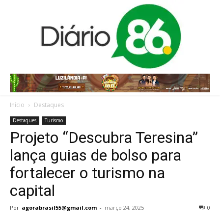
Início
Destaques
Destaques
Turismo
Projeto “Descubra Teresina”
lança guias de bolso para
fortalecer o turismo na
capital
Por
agorabrasil55@gmail.com
-
março 24, 2025
0