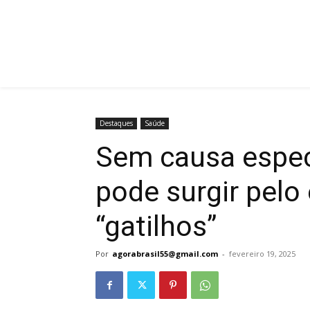
Destaques
Saúde
Sem causa especí
pode surgir pelo
“gatilhos”
Por
agorabrasil55@gmail.com
-
fevereiro 19, 2025