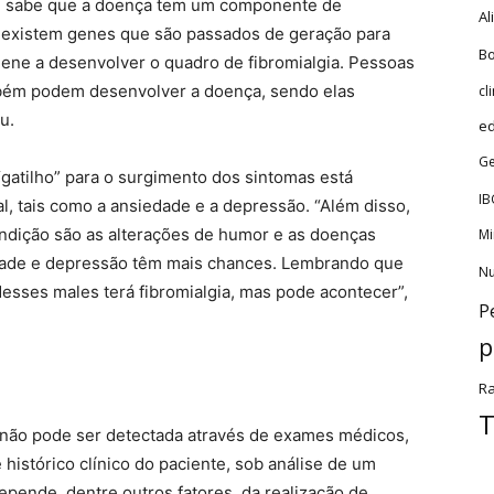
se sabe que a doença tem um componente de
Al
e existem genes que são passados de geração para
Bo
ne a desenvolver o quadro de fibromialgia. Pessoas
bém podem desenvolver a doença, sendo elas
cl
u.
e
Ge
gatilho” para o surgimento dos sintomas está
IB
, tais como a ansiedade e a depressão. “Além disso,
ndição são as alterações de humor e as doenças
Mi
edade e depressão têm mais chances. Lembrando que
Nu
esses males terá fibromialgia, mas pode acontecer”,
P
p
Ra
T
a não pode ser detectada através de exames médicos,
histórico clínico do paciente, sob análise de um
pende, dentre outros fatores, da realização de