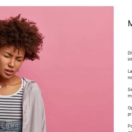
M
Dí
in
La
no
Se
ma
Op
pr
Po