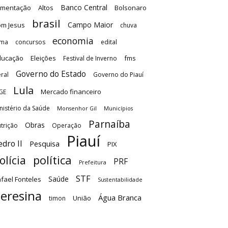
Banco Central
imentação
Altos
Bolsonaro
brasil
Campo Maior
m Jesus
chuva
economia
ima
concursos
edital
ducação
Eleições
fms
Festival de Inverno
Governo do Estado
ral
Governo do Piauí
Lula
Mercado financeiro
GE
nistério da Saúde
Monsenhor Gil
Municípios
Parnaíba
Obras
trição
Operação
Piauí
edro II
Pesquisa
PIX
olícia
política
PRF
Prefeitura
STF
Saúde
fael Fonteles
Sustentabilidade
eresina
Água Branca
União
timon