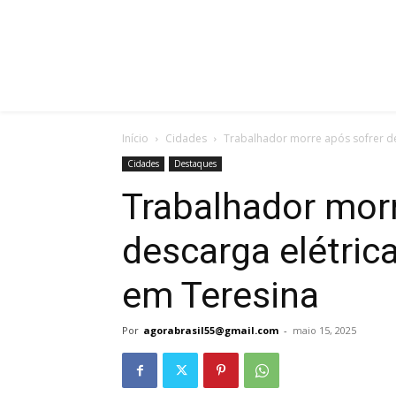
Início
Cidades
Trabalhador morre após sofrer de
Cidades
Destaques
Trabalhador morr
descarga elétric
em Teresina
Por
agorabrasil55@gmail.com
-
maio 15, 2025