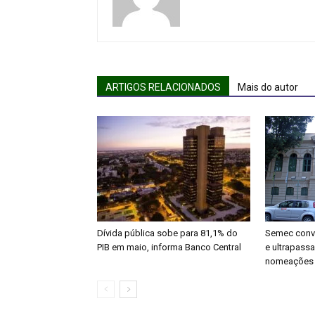
ARTIGOS RELACIONADOS
Mais do autor
Dívida pública sobe para 81,1% do
Semec conv
PIB em maio, informa Banco Central
e ultrapassa
nomeações n