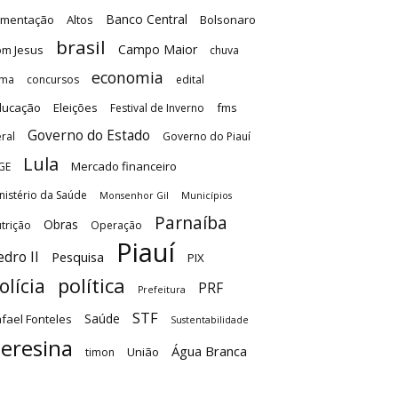
Banco Central
imentação
Altos
Bolsonaro
brasil
Campo Maior
m Jesus
chuva
economia
ima
concursos
edital
ducação
Eleições
fms
Festival de Inverno
Governo do Estado
ral
Governo do Piauí
Lula
Mercado financeiro
GE
nistério da Saúde
Monsenhor Gil
Municípios
Parnaíba
Obras
trição
Operação
Piauí
edro II
Pesquisa
PIX
olícia
política
PRF
Prefeitura
STF
Saúde
fael Fonteles
Sustentabilidade
eresina
Água Branca
União
timon