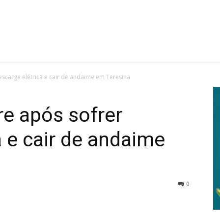
scarga elétrica e cair de andaime em Teresina
e após sofrer
a e cair de andaime
0