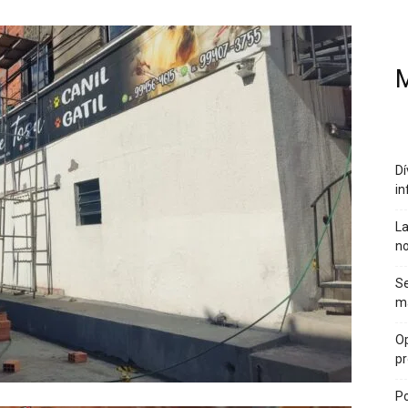
M
Dí
in
La
no
Se
ma
Op
pr
Po