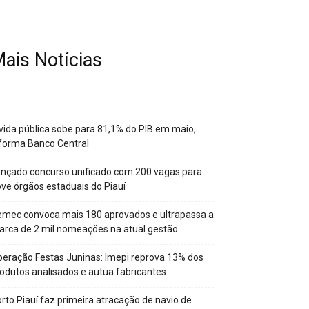
ais Notícias
vida pública sobe para 81,1% do PIB em maio,
forma Banco Central
nçado concurso unificado com 200 vagas para
ve órgãos estaduais do Piauí
mec convoca mais 180 aprovados e ultrapassa a
rca de 2 mil nomeações na atual gestão
eração Festas Juninas: Imepi reprova 13% dos
odutos analisados e autua fabricantes
rto Piauí faz primeira atracação de navio de