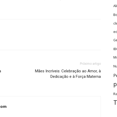
Al
Bo
cl
e
Ge
IB
Mi
Próximo artigo
Nu
a
Mães Incríveis: Celebração ao Amor, à
P
Dedicação e à Força Materna
p
Ra
T
com