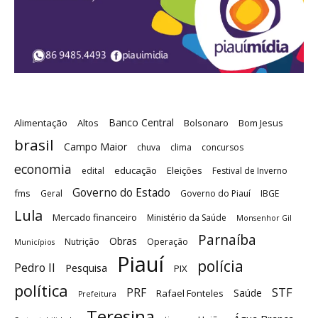
Banco Central
Alimentação
Altos
Bolsonaro
Bom Jesus
brasil
Campo Maior
chuva
clima
concursos
economia
educação
Eleições
edital
Festival de Inverno
Governo do Estado
fms
Geral
Governo do Piauí
IBGE
Lula
Mercado financeiro
Ministério da Saúde
Monsenhor Gil
Parnaíba
Obras
Nutrição
Operação
Municípios
Piauí
polícia
Pedro II
Pesquisa
PIX
política
STF
PRF
Saúde
Rafael Fonteles
Prefeitura
Teresina