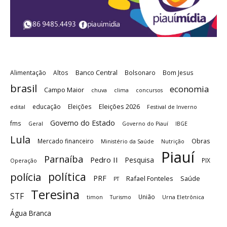
Banco Central
Alimentação
Altos
Bolsonaro
Bom Jesus
brasil
economia
Campo Maior
chuva
clima
concursos
Eleições 2026
educação
Eleições
edital
Festival de Inverno
Governo do Estado
fms
Geral
Governo do Piauí
IBGE
Lula
Obras
Mercado financeiro
Ministério da Saúde
Nutrição
Piauí
Parnaíba
Pedro II
Pesquisa
PIX
Operação
política
polícia
PRF
Rafael Fonteles
Saúde
PT
Teresina
STF
União
timon
Turismo
Urna Eletrônica
Água Branca