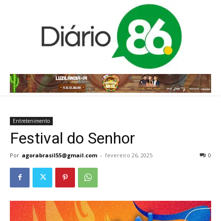
Entretenimento
Festival do Senhor
Por
agorabrasil55@gmail.com
-
fevereiro 26, 2025
0