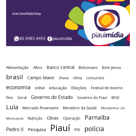
Banco Central
Alimentação
Altos
Bolsonaro
Bom Jesus
brasil
Campo Maior
chuva
clima
concursos
economia
educação
Eleições
edital
Festival de Inverno
Governo do Estado
fms
Geral
Governo do Piauí
IBGE
Lula
Mercado financeiro
Ministério da Saúde
Monsenhor Gil
Parnaíba
Obras
Nutrição
Operação
Municípios
Piauí
polícia
Pedro II
Pesquisa
PIX