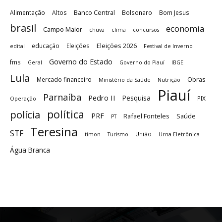
Banco Central
Alimentação
Altos
Bolsonaro
Bom Jesus
brasil
economia
Campo Maior
chuva
clima
concursos
Eleições 2026
educação
Eleições
edital
Festival de Inverno
Governo do Estado
fms
Geral
Governo do Piauí
IBGE
Lula
Obras
Mercado financeiro
Ministério da Saúde
Nutrição
Piauí
Parnaíba
Pedro II
Pesquisa
PIX
Operação
política
polícia
PRF
Rafael Fonteles
Saúde
PT
Teresina
STF
União
timon
Turismo
Urna Eletrônica
Água Branca