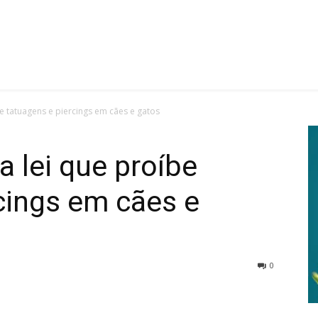
e tatuagens e piercings em cães e gatos
 lei que proíbe
cings em cães e
0