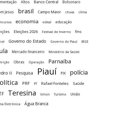
Banco Central
imentação
Altos
Bolsonaro
brasil
Campo Maior
m Jesus
chuva
clima
economia
educação
ncursos
edital
Eleições 2026
eições
fms
Festival de Inverno
Governo do Estado
ral
Governo do Piauí
IBGE
ula
Mercado financeiro
Ministério da Saúde
Parnaíba
Obras
trição
Operação
Piauí
polícia
dro II
Pesquisa
PIX
olítica
PRF
Rafael Fonteles
Saúde
PT
Teresina
TF
União
timon
Turismo
Água Branca
na Eletrônica