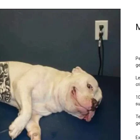
M
Pe
ge
Le
cr
10
su
Te
ge
Ex