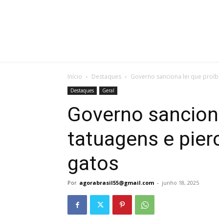
Início
Destaques
Governo sanciona lei que proíb
Destaques
Geral
Governo sanciona
tatuagens e pier
gatos
Por
agorabrasil55@gmail.com
-
junho 18, 2025