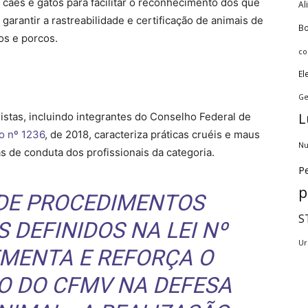
cães e gatos para facilitar o reconhecimento dos que
Al
arantir a rastreabilidade e certificação de animais de
Bo
os e porcos.
co
El
Ge
L
istas, incluindo integrantes do Conselho Federal de
o nº 1236
, de 2018, caracteriza práticas cruéis e maus
Nu
as de conduta dos profissionais da categoria.
Pe
p
 DE PROCEDIMENTOS
S
 DEFINIDOS NA LEI Nº
Ur
EMENTA E REFORÇA O
O DO CFMV NA DEFESA