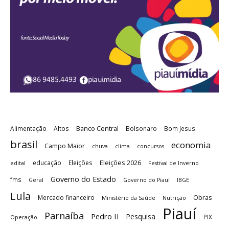
Banco Central
Alimentação
Altos
Bolsonaro
Bom Jesus
brasil
economia
Campo Maior
chuva
clima
concursos
Eleições 2026
educação
Eleições
edital
Festival de Inverno
Governo do Estado
fms
Geral
Governo do Piauí
IBGE
Lula
Obras
Mercado financeiro
Ministério da Saúde
Nutrição
Piauí
Parnaíba
Pedro II
Pesquisa
PIX
Operação