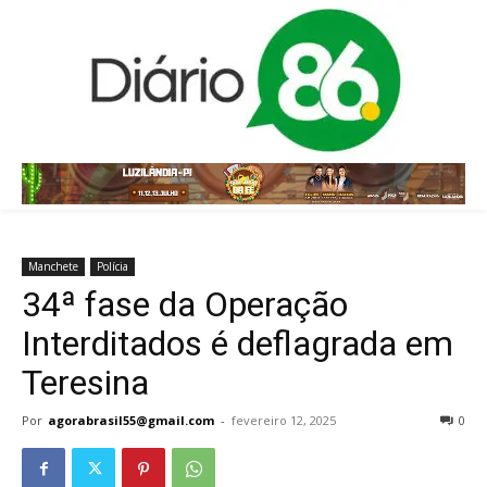
Manchete
Polícia
34ª fase da Operação
Interditados é deflagrada em
Teresina
Por
agorabrasil55@gmail.com
-
fevereiro 12, 2025
0