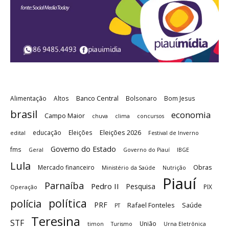
Banco Central
Alimentação
Altos
Bolsonaro
Bom Jesus
brasil
economia
Campo Maior
chuva
clima
concursos
Eleições 2026
educação
Eleições
edital
Festival de Inverno
Governo do Estado
fms
Geral
Governo do Piauí
IBGE
Lula
Obras
Mercado financeiro
Ministério da Saúde
Nutrição
Piauí
Parnaíba
Pedro II
Pesquisa
PIX
Operação
política
polícia
PRF
Rafael Fonteles
Saúde
PT
Teresina
STF
União
timon
Turismo
Urna Eletrônica