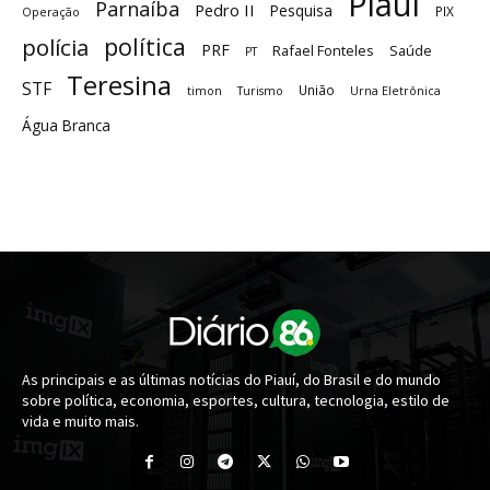
Piauí
Parnaíba
Pedro II
Pesquisa
PIX
Operação
política
polícia
PRF
Rafael Fonteles
Saúde
PT
Teresina
STF
União
timon
Turismo
Urna Eletrônica
Água Branca
As principais e as últimas notícias do Piauí, do Brasil e do mundo
sobre política, economia, esportes, cultura, tecnologia, estilo de
vida e muito mais.