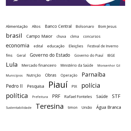
Banco Central
Alimentação
Altos
Bolsonaro
Bom Jesus
brasil
Campo Maior
chuva
clima
concursos
economia
educação
Eleições
edital
Festival de Inverno
Governo do Estado
fms
Geral
Governo do Piauí
IBGE
Lula
Mercado financeiro
Ministério da Saúde
Monsenhor Gil
Parnaíba
Obras
Nutrição
Operação
Municípios
Piauí
polícia
Pedro II
Pesquisa
PIX
política
STF
PRF
Saúde
Rafael Fonteles
Prefeitura
Teresina
Água Branca
União
timon
Sustentabilidade