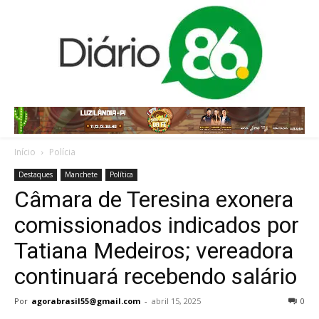
Início
Polícia
Destaques
Manchete
Política
Câmara de Teresina exonera
comissionados indicados por
Tatiana Medeiros; vereadora
continuará recebendo salário
Por
agorabrasil55@gmail.com
-
abril 15, 2025
0