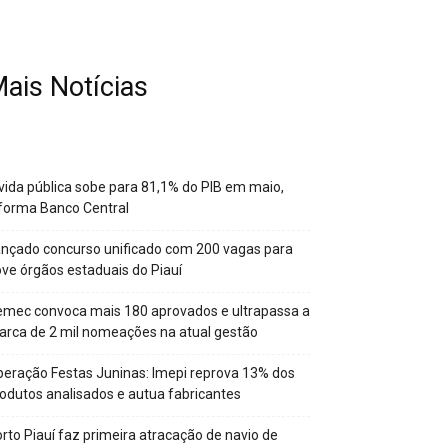
ais Notícias
vida pública sobe para 81,1% do PIB em maio,
forma Banco Central
nçado concurso unificado com 200 vagas para
ve órgãos estaduais do Piauí
mec convoca mais 180 aprovados e ultrapassa a
rca de 2 mil nomeações na atual gestão
eração Festas Juninas: Imepi reprova 13% dos
odutos analisados e autua fabricantes
rto Piauí faz primeira atracação de navio de