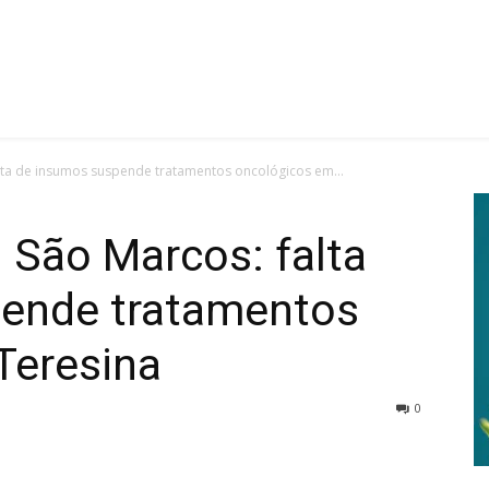
alta de insumos suspende tratamentos oncológicos em...
l São Marcos: falta
ende tratamentos
Teresina
0