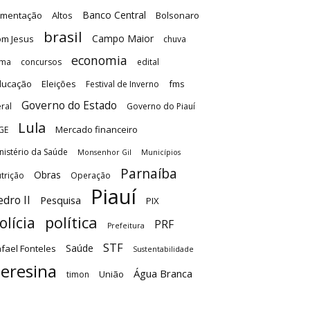
Banco Central
imentação
Altos
Bolsonaro
brasil
Campo Maior
m Jesus
chuva
economia
ima
concursos
edital
ducação
Eleições
fms
Festival de Inverno
Governo do Estado
ral
Governo do Piauí
Lula
Mercado financeiro
GE
nistério da Saúde
Monsenhor Gil
Municípios
Parnaíba
Obras
trição
Operação
Piauí
edro II
Pesquisa
PIX
olícia
política
PRF
Prefeitura
STF
Saúde
fael Fonteles
Sustentabilidade
eresina
Água Branca
União
timon