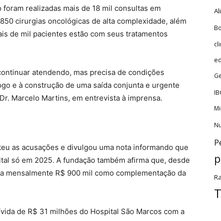
 foram realizadas mais de 18 mil consultas em
Al
 850 cirurgias oncológicas de alta complexidade, além
Bo
ais de mil pacientes estão com seus tratamentos
cl
e
continuar atendendo, mas precisa de condições
Ge
ogo e à construção de uma saída conjunta e urgente
IB
 Dr. Marcelo Martins, em entrevista à imprensa.
Mi
Nu
P
teu as acusações e divulgou uma nota informando que
p
ital só em 2025. A fundação também afirma que, desde
ssa mensalmente R$ 900 mil como complementação da
Ra
T
ívida de R$ 31 milhões do Hospital São Marcos com a