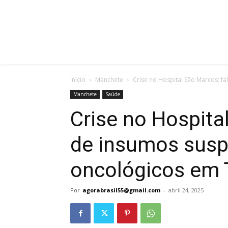
Início
Manchete
Crise no Hospital São Marcos: f
Manchete
Saúde
Crise no Hospita
de insumos susp
oncológicos em 
Por
agorabrasil55@gmail.com
-
abril 24, 2025