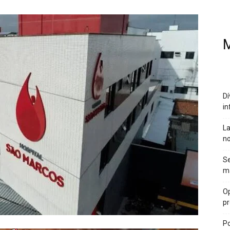
M
Dí
in
La
no
Se
ma
Op
pr
Po