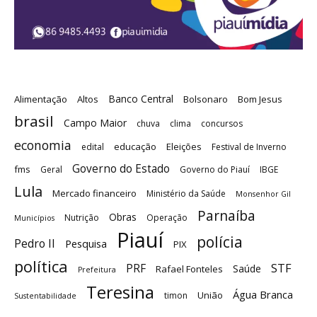
Banco Central
Alimentação
Altos
Bolsonaro
Bom Jesus
brasil
Campo Maior
chuva
clima
concursos
economia
educação
Eleições
edital
Festival de Inverno
Governo do Estado
fms
Geral
Governo do Piauí
IBGE
Lula
Mercado financeiro
Ministério da Saúde
Monsenhor Gil
Parnaíba
Obras
Nutrição
Operação
Municípios
Piauí
polícia
Pedro II
Pesquisa
PIX
política
STF
PRF
Saúde
Rafael Fonteles
Prefeitura
Teresina
Água Branca
União
timon
Sustentabilidade