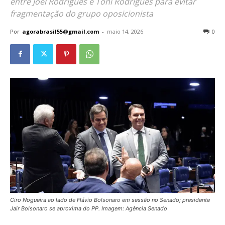
entre Joel Rodrigues e Toni Rodrigues para evitar
fragmentação do grupo oposicionista
Por
agorabrasil55@gmail.com
-
maio 14, 2026
0
Ciro Nogueira ao lado de Flávio Bolsonaro em sessão no Senado; presidente
Jair Bolsonaro se aproxima do PP. Imagem: Agência Senado