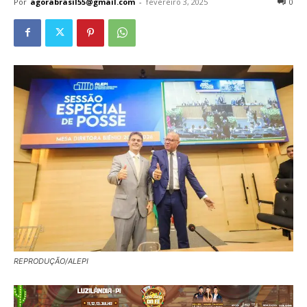
Por
agorabrasil55@gmail.com
-
fevereiro 3, 2025
0
REPRODUÇÃO/ALEPI