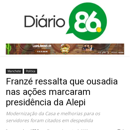
Manchete
Política
Franzé ressalta que ousadia
nas ações marcaram
presidência da Alepi
Modernização da Casa e melhorias para os
servidores foram citados em despedida