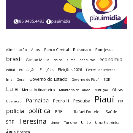
Banco Central
Alimentação
Altos
Bolsonaro
Bom Jesus
brasil
economia
Campo Maior
chuva
clima
concursos
Eleições 2026
educação
Eleições
edital
Festival de Inverno
Governo do Estado
fms
Geral
Governo do Piauí
IBGE
Lula
Obras
Mercado financeiro
Ministério da Saúde
Nutrição
Piauí
Parnaíba
Pedro II
Pesquisa
PIX
Operação
política
polícia
PRF
Rafael Fonteles
Saúde
PT
Teresina
STF
União
timon
Turismo
Urna Eletrônica
Água Branca