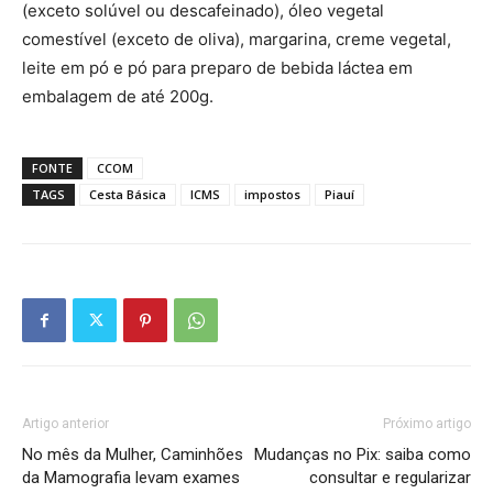
(exceto solúvel ou descafeinado), óleo vegetal
comestível (exceto de oliva), margarina, creme vegetal,
leite em pó e pó para preparo de bebida láctea em
embalagem de até 200g.
FONTE
CCOM
TAGS
Cesta Básica
ICMS
impostos
Piauí
Artigo anterior
Próximo artigo
No mês da Mulher, Caminhões
Mudanças no Pix: saiba como
da Mamografia levam exames
consultar e regularizar