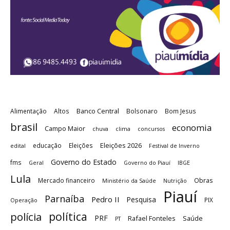
Banco Central
Alimentação
Altos
Bolsonaro
Bom Jesus
brasil
economia
Campo Maior
chuva
clima
concursos
Eleições 2026
educação
Eleições
edital
Festival de Inverno
Governo do Estado
fms
Geral
Governo do Piauí
IBGE
Lula
Obras
Mercado financeiro
Ministério da Saúde
Nutrição
Piauí
Parnaíba
Pedro II
Pesquisa
PIX
Operação
política
polícia
PRF
Rafael Fonteles
Saúde
PT