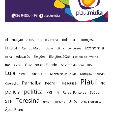
Banco Central
Alimentação
Altos
Bolsonaro
Bom Jesus
brasil
economia
Campo Maior
chuva
clima
concursos
Eleições 2026
educação
Eleições
edital
Festival de Inverno
Governo do Estado
fms
Geral
Governo do Piauí
IBGE
Lula
Obras
Mercado financeiro
Ministério da Saúde
Nutrição
Piauí
Parnaíba
Pedro II
Pesquisa
PIX
Operação
política
polícia
PRF
Rafael Fonteles
Saúde
PT
Teresina
STF
União
timon
Turismo
Urna Eletrônica
Água Branca