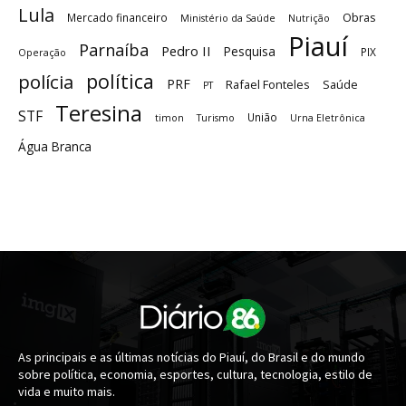
Lula
Obras
Mercado financeiro
Ministério da Saúde
Nutrição
Piauí
Parnaíba
Pedro II
Pesquisa
PIX
Operação
política
polícia
PRF
Rafael Fonteles
Saúde
PT
Teresina
STF
União
timon
Turismo
Urna Eletrônica
Água Branca
As principais e as últimas notícias do Piauí, do Brasil e do mundo
sobre política, economia, esportes, cultura, tecnologia, estilo de
vida e muito mais.