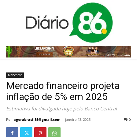
Manchete
Mercado financeiro projeta
inflação de 5% em 2025
Estimativa foi divulgada hoje pelo Banco Central
Por
agorabrasil55@gmail.com
-
janeiro 13, 2025
0