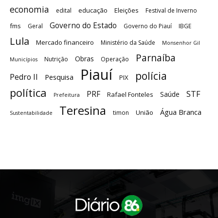
economia
educação
Eleições
edital
Festival de Inverno
Governo do Estado
fms
Geral
Governo do Piauí
IBGE
Lula
Mercado financeiro
Ministério da Saúde
Monsenhor Gil
Parnaíba
Obras
Nutrição
Operação
Municípios
Piauí
polícia
Pedro II
Pesquisa
PIX
política
STF
PRF
Saúde
Rafael Fonteles
Prefeitura
Teresina
Água Branca
União
timon
Sustentabilidade