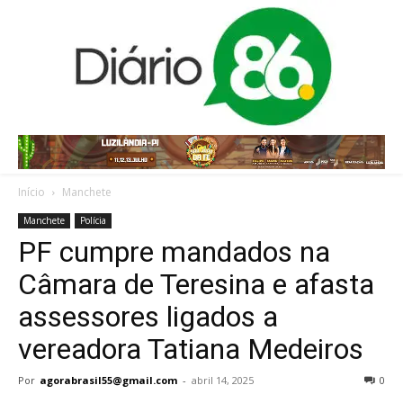
Início
Manchete
Manchete
Polícia
PF cumpre mandados na
Câmara de Teresina e afasta
assessores ligados a
vereadora Tatiana Medeiros
Por
agorabrasil55@gmail.com
-
abril 14, 2025
0