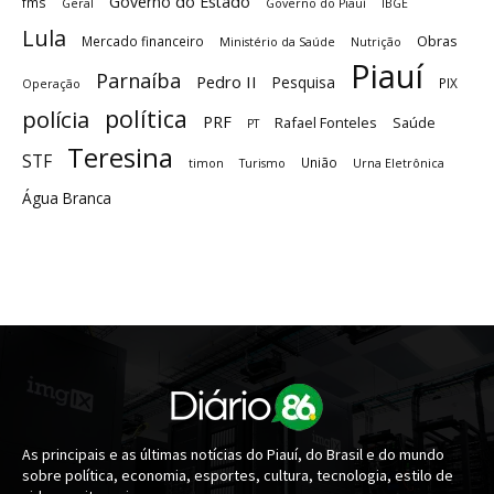
Governo do Estado
fms
Geral
Governo do Piauí
IBGE
Lula
Obras
Mercado financeiro
Ministério da Saúde
Nutrição
Piauí
Parnaíba
Pedro II
Pesquisa
PIX
Operação
política
polícia
PRF
Rafael Fonteles
Saúde
PT
Teresina
STF
União
timon
Turismo
Urna Eletrônica
Água Branca
As principais e as últimas notícias do Piauí, do Brasil e do mundo
sobre política, economia, esportes, cultura, tecnologia, estilo de