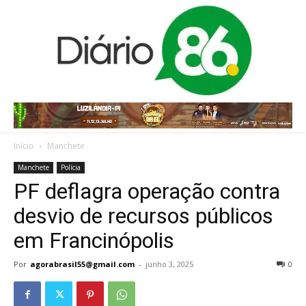
Início
Manchete
Manchete
Polícia
PF deflagra operação contra
desvio de recursos públicos
em Francinópolis
Por
agorabrasil55@gmail.com
-
junho 3, 2025
0