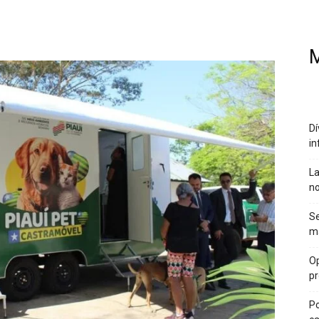
M
Dí
in
La
no
Se
ma
Op
pr
Po