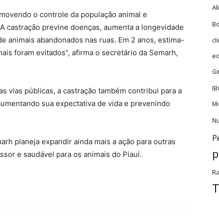
Al
movendo o controle da população animal e
Bo
A castração previne doenças, aumenta a longevidade
 de animais abandonados nas ruas. Em 2 anos, estima-
cl
ais foram evitados”, afirma o secretário da Semarh,
e
Ge
IB
s vias públicas, a castração também contribui para a
 aumentando sua expectativa de vida e prevenindo
Mi
Nu
P
rh planeja expandir ainda mais a ação para outras
p
sor e saudável para os animais do Piauí.
Ra
T