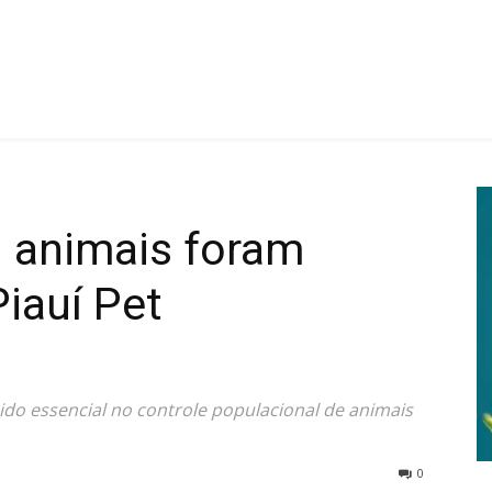
l animais foram
iauí Pet
do essencial no controle populacional de animais
0