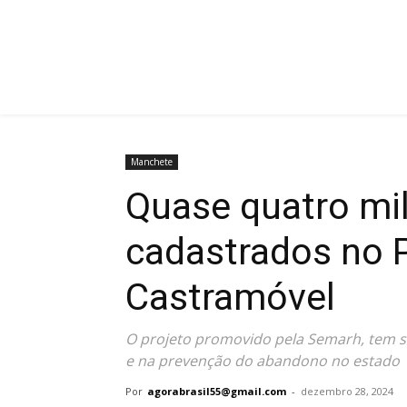
Manchete
Quase quatro mi
cadastrados no P
Castramóvel
O projeto promovido pela Semarh, tem si
e na prevenção do abandono no estado
Por
agorabrasil55@gmail.com
-
dezembro 28, 2024