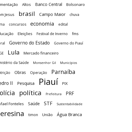
Banco Central
imentação
Altos
Bolsonaro
brasil
Campo Maior
m Jesus
chuva
economia
ima
concursos
edital
ducação
Eleições
fms
Festival de Inverno
Governo do Estado
ral
Governo do Piauí
Lula
Mercado financeiro
GE
nistério da Saúde
Monsenhor Gil
Municípios
Parnaíba
Obras
trição
Operação
Piauí
edro II
Pesquisa
PIX
olícia
política
PRF
Prefeitura
STF
Saúde
fael Fonteles
Sustentabilidade
eresina
Água Branca
União
timon