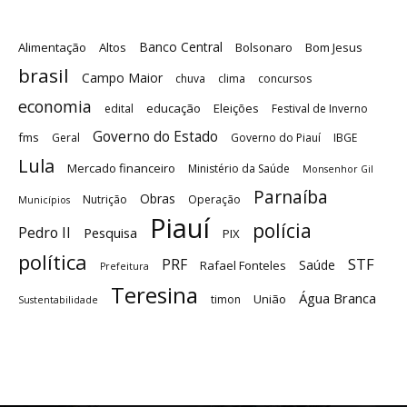
Banco Central
Alimentação
Altos
Bolsonaro
Bom Jesus
brasil
Campo Maior
chuva
clima
concursos
economia
educação
Eleições
edital
Festival de Inverno
Governo do Estado
fms
Geral
Governo do Piauí
IBGE
Lula
Mercado financeiro
Ministério da Saúde
Monsenhor Gil
Parnaíba
Obras
Nutrição
Operação
Municípios
Piauí
polícia
Pedro II
Pesquisa
PIX
política
STF
PRF
Saúde
Rafael Fonteles
Prefeitura
Teresina
Água Branca
União
timon
Sustentabilidade