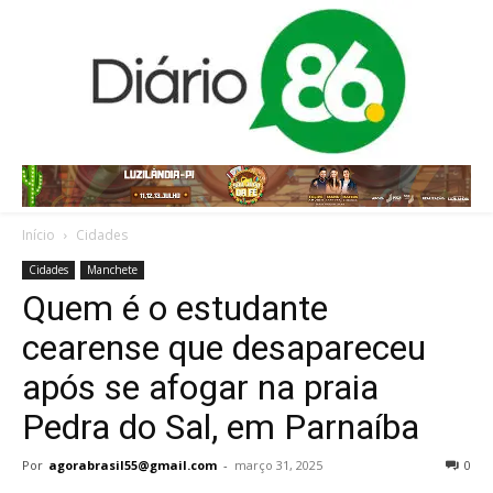
Início
Cidades
Cidades
Manchete
Quem é o estudante
cearense que desapareceu
após se afogar na praia
Pedra do Sal, em Parnaíba
Por
agorabrasil55@gmail.com
-
março 31, 2025
0