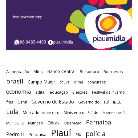
Banco Central
Alimentação
Altos
Bolsonaro
Bom Jesus
brasil
Campo Maior
chuva
clima
concursos
economia
educação
Eleições
edital
Festival de Inverno
Governo do Estado
fms
Geral
Governo do Piauí
IBGE
Lula
Mercado financeiro
Ministério da Saúde
Monsenhor Gil
Parnaíba
Obras
Nutrição
Operação
Municípios
Piauí
polícia
Pedro II
Pesquisa
PIX