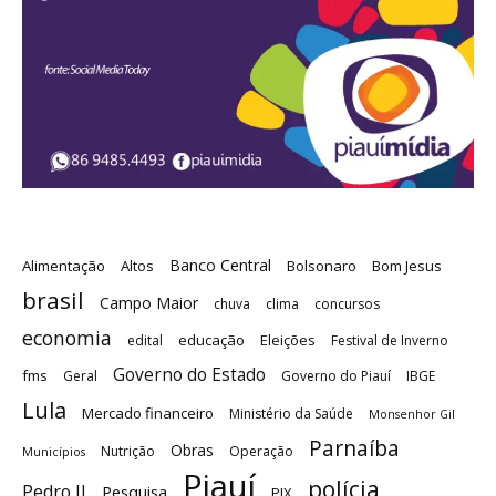
Banco Central
Alimentação
Altos
Bolsonaro
Bom Jesus
brasil
Campo Maior
chuva
clima
concursos
economia
educação
Eleições
edital
Festival de Inverno
Governo do Estado
fms
Geral
Governo do Piauí
IBGE
Lula
Mercado financeiro
Ministério da Saúde
Monsenhor Gil
Parnaíba
Obras
Nutrição
Operação
Municípios
Piauí
polícia
Pedro II
Pesquisa
PIX