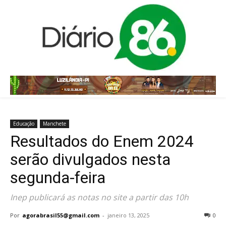
Educação
Manchete
Resultados do Enem 2024
serão divulgados nesta
segunda-feira
Inep publicará as notas no site a partir das 10h
Por
agorabrasil55@gmail.com
-
janeiro 13, 2025
0