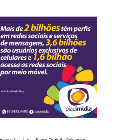
Banco Central
imentação
Altos
Bolsonaro