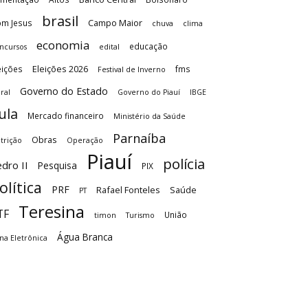
brasil
Campo Maior
m Jesus
chuva
clima
economia
educação
ncursos
edital
Eleições 2026
eições
fms
Festival de Inverno
Governo do Estado
ral
Governo do Piauí
IBGE
ula
Mercado financeiro
Ministério da Saúde
Parnaíba
Obras
trição
Operação
Piauí
polícia
dro II
Pesquisa
PIX
olítica
PRF
Rafael Fonteles
Saúde
PT
Teresina
TF
União
timon
Turismo
Água Branca
na Eletrônica