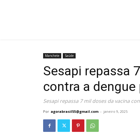
Manchete
Saúde
Sesapi repassa 7
contra a dengue 
Sesapi repassa 7 mil doses da vacina co
Por
agorabrasil55@gmail.com
-
janeiro 9, 2025