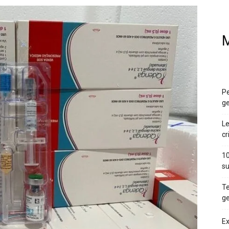
M
Pe
ge
Le
cr
10
su
Te
ge
Ex