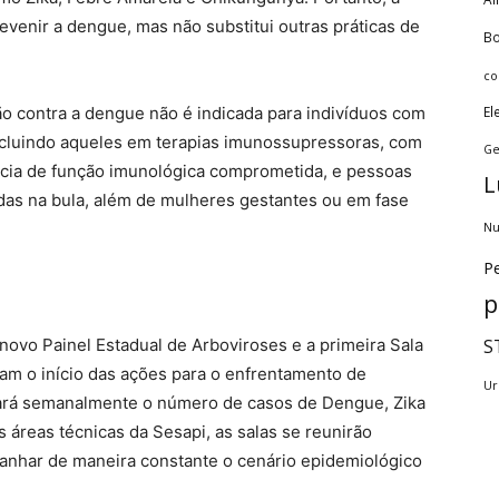
venir a dengue, mas não substitui outras práticas de
Bo
co
ão contra a dengue não é indicada para indivíduos com
El
incluindo aqueles em terapias imunossupressoras, com
Ge
ncia de função imunológica comprometida, e pessoas
L
adas na bula, além de mulheres gestantes ou em fase
Nu
Pe
p
ovo Painel Estadual de Arboviroses e a primeira Sala
S
am o início das ações para o enfrentamento de
Ur
rá semanalmente o número de casos de Dengue, Zika
 áreas técnicas da Sesapi, as salas se reunirão
anhar de maneira constante o cenário epidemiológico