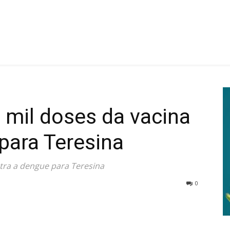
 mil doses da vacina
para Teresina
ntra a dengue para Teresina
0